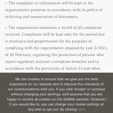
• The complaint or information will be kept in the
organization’s premises in accordance with its policy of
archiving and conservation of documents.
• The organization maintains a record of all complaints
received. Complaints will be kept only for the period that
is necessary and proportionate for the purposes of
complying with the requirements imposed by Law 2/2023,
of 20 February, regulating the protection of persons who
report regulatory and anti-corruption breaches and in
accordance with the provisions of Article 24 and other
applicable articles of Organic Law 3/2018. of 5 December,
We use cookies to ensure that we give you the best
on the Protection of Personal Data and guarantee of digital
experience on our website and to improve the relevance of
rights.
our communications with you. If you click ‘Accept’ or continue
without changing your settings, we’ll assume that you are
happy to receive all cookies on the SABINA website. However,
if you would like to, you can change your cookie settings at
EMAIL
sabina@Sabina-estates.com
|
Copyright Sabina
any time to opt out. By clicking
here
Estates 2025
|
Credits
|
Privacy
|
Canal Interno