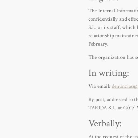
The Internal Informat
confidentially and ef
S.L. or its staff, whi
relationship maintaine
February.
The organization has s
In writing:
Via email:
denuncias@s
By post, addressed to 
TARIDA S.L. at C/C/
Verbally:
At the request of the 