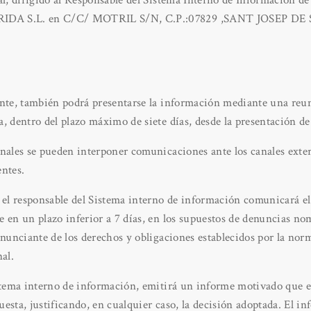
al, dirigido al Responsable del Sistema Interno de Información de
DA S.L. en C/C/ MOTRIL S/N, C.P.:07829 ,SANT JOSEP DE 
:
ante, también podrá presentarse la información mediante una reun
, dentro del plazo máximo de siete días, desde la presentación de 
anales se pueden interponer comunicaciones ante los canales exte
entes.
 el responsable del Sistema interno de información comunicará el 
 en un plazo inferior a 7 días, en los supuestos de denuncias no
enunciante de los derechos y obligaciones establecidos por la nor
al.
istema interno de información, emitirá un informe motivado que 
esta, justificando, en cualquier caso, la decisión adoptada. El inf