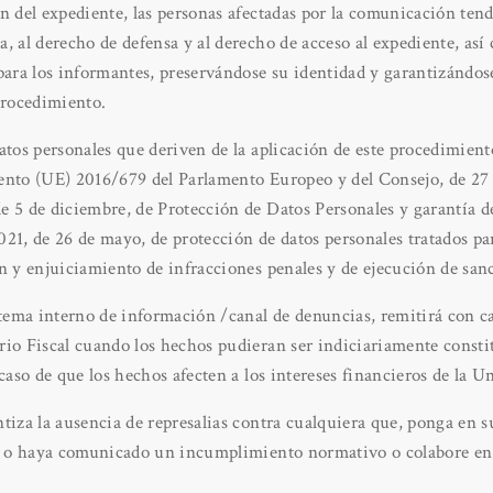
n del expediente, las personas afectadas por la comunicación tend
, al derecho de defensa y al derecho de acceso al expediente, así
para los informantes, preservándose su identidad y garantizándos
procedimiento.
atos personales que deriven de la aplicación de este procedimiento
ento (UE) 2016/679 del Parlamento Europeo y del Consejo, de 27 d
 5 de diciembre, de Protección de Datos Personales y garantía de
21, de 26 de mayo, de protección de datos personales tratados pa
n y enjuiciamiento de infracciones penales y de ejecución de san
stema interno de información /canal de denuncias, remitirá con c
io Fiscal cuando los hechos pudieran ser indiciariamente constitu
 caso de que los hechos afecten a los intereses financieros de la 
ntiza la ausencia de represalias contra cualquiera que, ponga en
ta o haya comunicado un incumplimiento normativo o colabore en