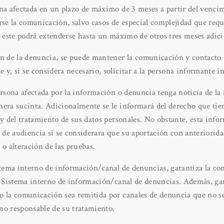
na afectada en un plazo de máximo de 3 meses a partir del vencim
rse la comunicación, salvo casos de especial complejidad que re
, este podrá extenderse hasta un máximo de otros tres meses adici
ón de la denuncia, se puede mantener la comunicación y contacto 
y, si se considera necesario, solicitar a la persona informante i
ersona afectada por la información o denuncia tenga noticia de la
nera sucinta. Adicionalmente se le informará del derecho que tie
 y del tratamiento de sus datos personales. No obstante, esta inf
e de audiencia si se considerara que su aportación con anterioridad
 o alteración de las pruebas.
stema interno de información/canal de denuncias, garantiza la con
l Sistema interno de información/canal de denuncias. Además, gar
 la comunicación sea remitida por canales de denuncia que no sea
no responsable de su tratamiento.