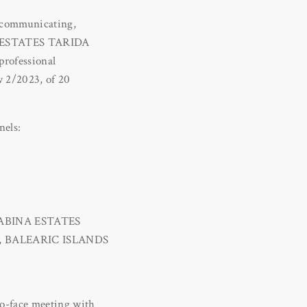
 communicating,
INA ESTATES TARIDA
professional
w 2/2023, of 20
nels:
on SABINA ESTATES
A), BALEARIC ISLANDS
to-face meeting with