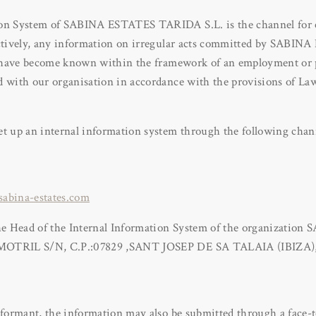
ion System of SABINA ESTATES TARIDA S.L. is the channel for
fectively, any information on irregular acts committed by SAB
ch have become known within the framework of an employment or 
d with our organisation in accordance with the provisions of La
et up an internal information system through the following chan
abina-estates.com
the Head of the Internal Information System of the organizati
 MOTRIL S/N, C.P.:07829 ,SANT JOSEP DE SA TALAIA (IBIZ
informant, the information may also be submitted through a face-