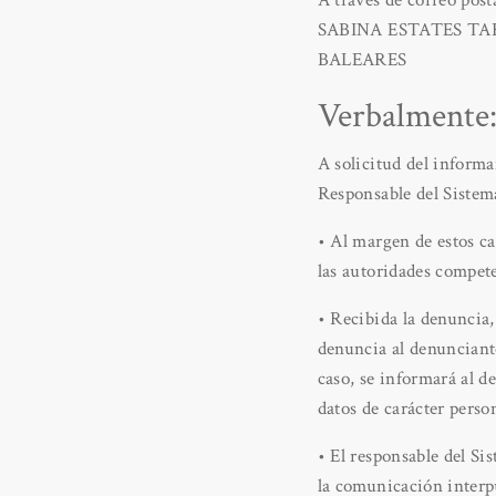
A través de correo post
SABINA ESTATES TARI
BALEARES
Verbalmente
A solicitud del inform
Responsable del Sistema
• Al margen de estos c
las autoridades compet
• Recibida la denuncia,
denuncia al denunciante
caso, se informará al d
datos de carácter person
• El responsable del S
la comunicación interpu